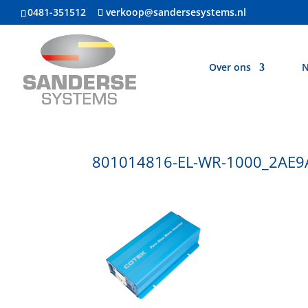
0481-351512
verkoop@sandersesystems.nl
Over ons
N
801014816-EL-WR-1000_2AE