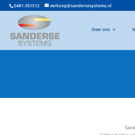
0481-351512
verkoop@sandersesystems.nl
Over ons
N
Sand
Echter bieden w