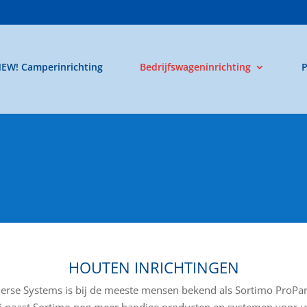
EW! Camperinrichting
Bedrijfswageninrichting
P
HOUTEN INRICHTINGEN
erse Systems is bij de meeste mensen bekend als Sortimo ProPar
ij naast Sortimo nog meer handige producten en systemen voor u