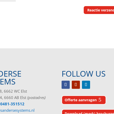
DERSE
FOLLOW US
TEMS
, 6662 WC Elst
4, 6660 AB Elst
(postadres)
Offerte aanvragen
 0481-351512
sandersesystems.nl
Download (merk) brochure