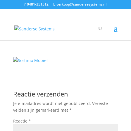
0481-351512
verkoop@sandersesystems.nl
Sortimo Mobiel
door
Sanderse
|
23 dec, 2016
|
0 Reacties
Reactie verzenden
Je e-mailadres wordt niet gepubliceerd.
Vereiste
velden zijn gemarkeerd met
*
Reactie
*